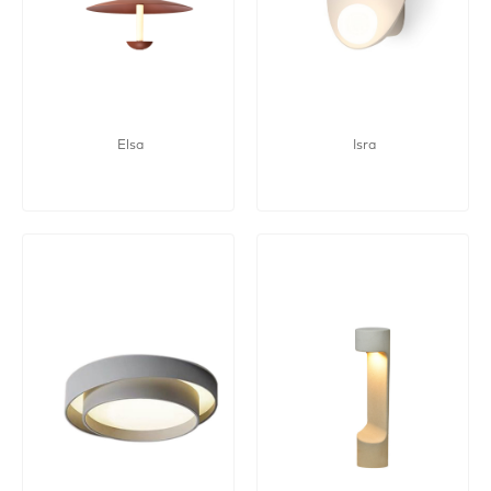
Elsa
Isra