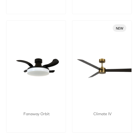
NEW
Fanaway Orbit
Climate IV