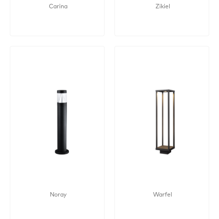
Carina
Zikiel
Noray
Warfel