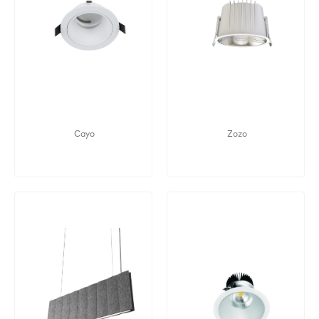
Cayo
Zozo