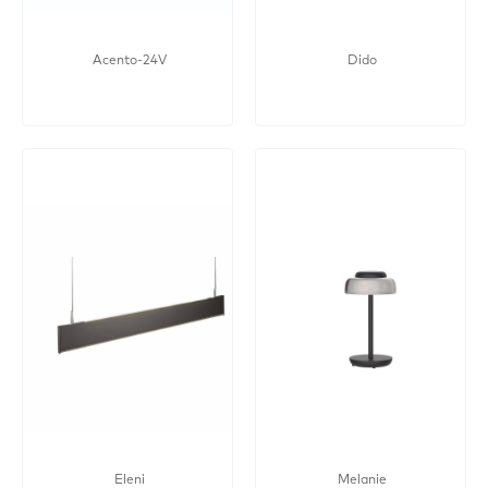
Acento-24V
Dido
Eleni
Melanie